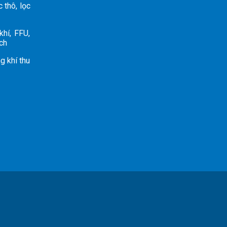
 thô, lọc
hí, FFU,
nch
g khí thu