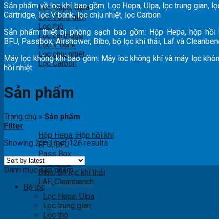
Sản phẩm về lọc khí bao gồm: Lọc Hepa, Ulpa, lọc trung gian, lọc
Lọc Hepa, Ulpa
Cartridge, lọc V bank, lọc chịu nhiệt, lọc Carbon
Lọc trung gian
Lọc thô
Sản phẩm thiết bị phòng sạch bao gồm: Hộp Hepa, hộp hồi k
Lọc cartridge
BFU, Passbox, Airshower, Bibo, bộ lọc khí thải, Laf và Cleanbe
Lọc V bank
Lọc chịu nhiệt
Máy lọc không khí bao gồm: Máy lọc không khí và máy lọc khôn
Lọc Carbon
hồi nhiệt
Sản phẩm
Thiết bị phòng sạch
Trang chủ
»
Sản phẩm
Filter
Hộp Hepa, Hộp hồi khí
Showing 25–36 of 126 results
FFU, BFU
Pass Box
Airshower
Danh mục sản phẩm
Bibo, Bộ lọc khí thải
LAF, Cleanbench
Bộ lọc
Lọc Hepa, Ulpa
Lọc trung gian
Lọc thô