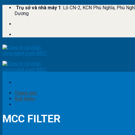
Skip
Trụ sở và nhà máy 1
: Lô CN-2, KCN Phú Nghĩa, Phú Ngh
to
Dương
content
Trang chủ
Giới thiệu
Sản phẩm
MCC FILTER
Bộ lọc