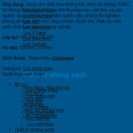
Ứng dụng:
Dùng cho điều hòa không khí, AHU, hệ thống HVAC,
hệ thống thông gió cho tòa nhà thương mại, sân bay và các
Lọc Hepa, Ulpa
ngành: dược phẩm, mỹ phẩm, bệnh viện, phòng thí nghiệm,
Lọc trung gian
phòng an toàn sinh học, thực phẩm, thuốc thú, điện tử, sản
Lọc thô
xuất chất bán dẫn và công nghiệp.
Lọc cartridge
Lọc V bank
Lớp lọc:
M5 theo EN 779
Lọc chịu nhiệt
Lọc Carbon
Độ dày:
530mm, 635mm
Kích thước:
Tham khảo
Catalogue
Category:
Lọc trung gian
Thiết bị phòng sạch
Danh mục sản phẩm
Bộ lọc
Hộp Hepa, Hộp hồi khí
Lọc Hepa, Ulpa
FFU, BFU
Lọc trung gian
Pass Box
Lọc thô
Airshower
Lọc V bank
Bibo, Bộ lọc khí thải
Lọc chịu nhiệt
LAF, Cleanbench
Lọc Carbon
Lọc cartridge
Thiết bị phòng sạch