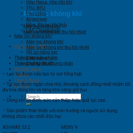
Hộp Hepa, Hộp hồi khí
FFU, BFU
Máy lọc không khí
Pass Box
Airshower
Bibo, Bộ lọc khí thải
Máy lọc không khí
LAF, Cleanbench
Máy lọc không khí thu hồi nhiệt
Máy lọc không khí
Máy lọc không khí
Chất lượng MCC
Máy lọc không khí thu hồi nhiệt
Hồ sơ năng lực
Thông tin sản phẩm
Catalogue
Thông số kỹ thuật
Chứng chỉ, Chứng nhận
Hơi thở sạch
– Lọc túi được cấu tạo từ sợi tổng hợp
Tin tức
Tuyển dụng
– Túi lọc được ngăn chia nhỏ, khoảng cách đồng nhất nhằm tối
Liên hệ
đa hóa dòng khí và tăng khả năng giữ bụi
Search
– Dòng khí ổn định, sức cản thấp, hiệu quả lọc cao
for:
– Sản phẩm thân thiện với môi trường và người sử dụng,
không chứa các chất độc hại
ASHRAE 52.2
MERV 9