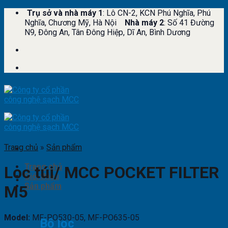
Skip
Trụ sở và nhà máy 1
: Lô CN-2, KCN Phú Nghĩa, Phú
to
Nghĩa, Chương Mỹ, Hà Nội
Nhà máy 2
: Số 41 Đường
content
N9, Đông An, Tân Đông Hiệp, Dĩ An, Bình Dương
Trang chủ
»
Sản phẩm
Trang chủ
Lọc túi/ MCC POCKET FILTER
Giới thiệu
Sản phẩm
M5
Model:
MF-PO530-05, MF-PO635-05
Bộ lọc