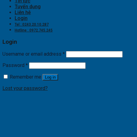
Tin tức
Tuyển dụng
Liên hệ
Login
Tel : 0243.20.10.287
Hotline : 0972.745.245
Login
Username or email address
*
Password
*
Remember me
Log in
Lost your password?