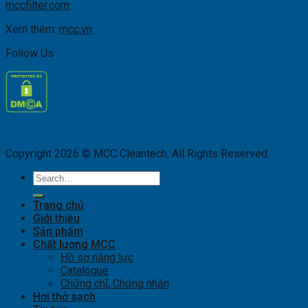
mccfilter.com
Xem thêm:
mcc.vn
Follow Us
Copyright 2026 © MCC Cleantech. All Rights Reserved
Search
for:
Trang chủ
Giới thiệu
Sản phẩm
Chất lượng MCC
Hồ sơ năng lực
Catalogue
Chứng chỉ, Chứng nhận
Hơi thở sạch