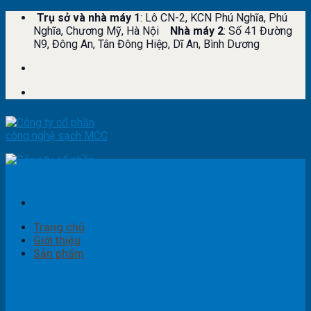
Skip
Trụ sở và nhà máy 1
: Lô CN-2, KCN Phú Nghĩa, Phú
to
Nghĩa, Chương Mỹ, Hà Nội
Nhà máy 2
: Số 41 Đường
content
N9, Đông An, Tân Đông Hiệp, Dĩ An, Bình Dương
Trang chủ
Giới thiệu
Sản phẩm
Bộ lọc