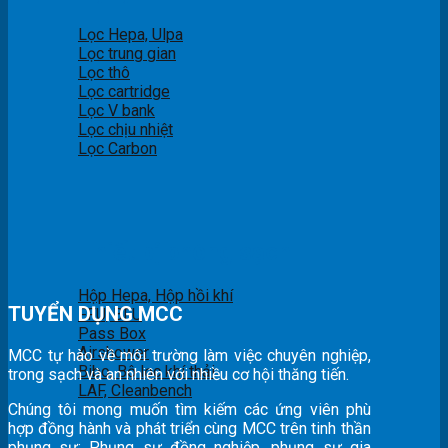
Lọc Hepa, Ulpa
Lọc trung gian
Lọc thô
Lọc cartridge
Lọc V bank
Lọc chịu nhiệt
Lọc Carbon
Thiết bị phòng sạch
Hộp Hepa, Hộp hồi khí
TUYỂN DỤNG MCC
FFU, BFU
Pass Box
Airshower
MCC tự hào về môi trường làm việc chuyên nghiệp,
Bibo, Bộ lọc khí thải
trong sạch và an nhiên với nhiều cơ hội thăng tiến.
LAF, Cleanbench
Chúng tôi mong muốn tìm kiếm các ứng viên phù
hợp đồng hành và phát triển cùng MCC trên tinh thần
phụng sự: Phụng sự đồng nghiệp, phụng sự gia