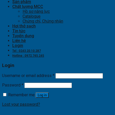
Sản phẩm
Chất lượng MCC
Hồ sơ năng lực
Catalogue
Chứng chỉ, Chứng nhận
Hơi thở sạch
Tin tức
Tuyển dụng
Liên hệ
Login
Tel : 0243.20.10.287
Hotline : 0972.745.245
Login
Username or email address
*
Password
*
Remember me
Log in
Lost your password?