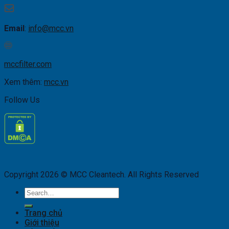
Email
:
info@mcc.vn
mccfilter.com
Xem thêm:
mcc.vn
Follow Us
Copyright 2026 © MCC Cleantech. All Rights Reserved
Search
for:
Trang chủ
Giới thiệu