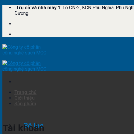
Skip
Trụ sở và nhà máy 1
: Lô CN-2, KCN Phú Nghĩa, Phú Ngh
to
Dương
content
Trang chủ
Giới thiệu
Sản phẩm
Bộ lọc
Tài khoản