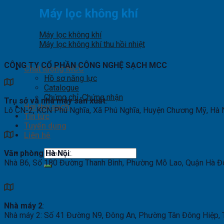
Máy lọc không khí
Máy lọc không khí
Máy lọc không khí thu hồi nhiệt
CÔNG TY CỔ PHẦN CÔNG NGHỆ SẠCH MCC
Chất lượng MCC
Hồ sơ năng lực
Catalogue
Chứng chỉ, Chứng nhận
Trụ sở và nhà máy sản xuất
:
Hơi thở sạch
Lô CN-2, KCN Phú Nghĩa, Xã Phú Nghĩa, Huyện Chương Mỹ, Hà 
Tin tức
Tuyển dụng
Liên hệ
Search
Văn phòng Hà Nội
:
for:
Nhà B6, Số 180 Đường Thanh Bình, Phường Mỗ Lao, Quận Hà Đ
Nhà máy 2
:
Nhà máy 2: Số 41 Đường N9, Đông An, Phường Tân Đông Hiệp, T