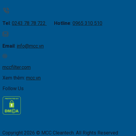
Tel
:
0243 78 78 722
Hotline
:
0965 310 510
Email
:
info@mcc.vn
mccfilter.com
Xem thêm:
mcc.vn
Follow Us
Copyright 2026 © MCC Cleantech. All Rights Reserved