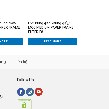
khung giấy/
Lọc trung gian khung giấy/
Lọc trung gian S
APER FRAME
MCC MEDIUM PAPER FRAME
MCC MEDIUM S 
FILTER F8
MORE
READ MORE
READ M
ụng
Liên hệ
Follow Us
ội