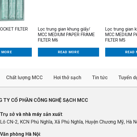
POCKET FILTER
Lọc trung gian khung giấy/
Lọc trung gian 
MCC MEDIUM PAPER FRAME
MCC MEDIUM P
FILTER M6
FILTER M5
D MORE
READ MORE
READ 
Chất lượng MCC
Hơi thở sạch
Tin tức
Tuyển d
 TY CỔ PHẦN CÔNG NGHỆ SẠCH MCC
Trụ sở và nhà máy sản xuất
:
Lô CN-2, KCN Phú Nghĩa, Xã Phú Nghĩa, Huyện Chương Mỹ, Hà N
Văn phòng Hà Nội
: