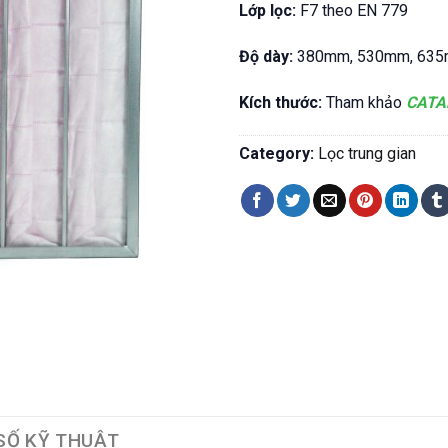
Lớp lọc:
F7 theo EN 779
Độ dày:
380mm, 530mm, 63
Kích thước:
Tham khảo
CATA
Category:
Lọc trung gian
SỐ KỸ THUẬT