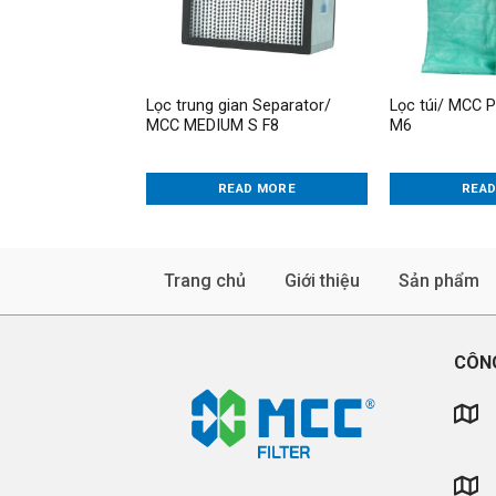
Lọc trung gian Separator/
Lọc túi/ MCC 
MCC MEDIUM S F8
M6
READ MORE
REA
Trang chủ
Giới thiệu
Sản phẩm
CÔNG