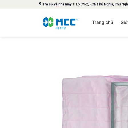
Skip
Trụ sở và nhà máy 1
: Lô CN-2, KCN Phú Nghĩa, Phú Ng
to
content
Trang chủ
Giớ