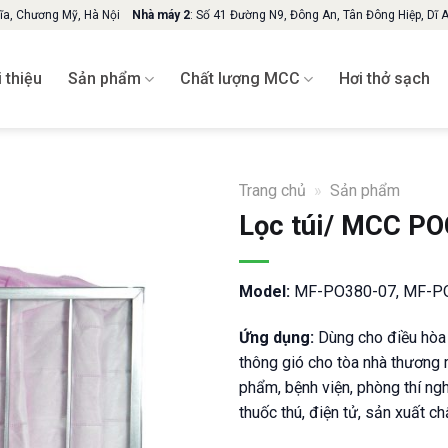
hĩa, Chương Mỹ, Hà Nội
Nhà máy 2
: Số 41 Đường N9, Đông An, Tân Đông Hiệp, Dĩ 
i thiệu
Sản phẩm
Chất lượng MCC
Hơi thở sạch
Trang chủ
»
Sản phẩm
Lọc túi/ MCC PO
Model:
MF-PO380-07, MF-PO
Ứng dụng:
Dùng cho điều hòa 
thông gió cho tòa nhà thương
phẩm, bệnh viện, phòng thí ng
thuốc thú, điện tử, sản xuất c