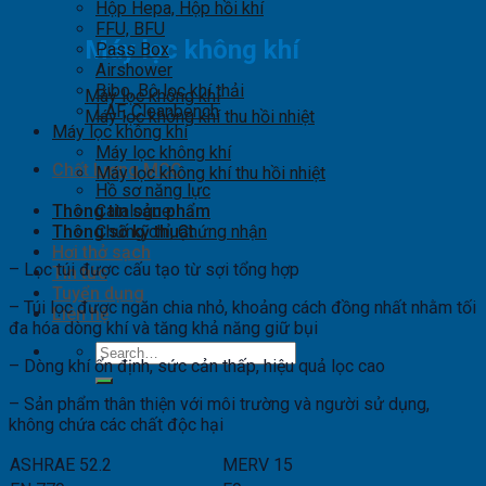
Hộp Hepa, Hộp hồi khí
FFU, BFU
Máy lọc không khí
Pass Box
Airshower
Bibo, Bộ lọc khí thải
Máy lọc không khí
LAF, Cleanbench
Máy lọc không khí thu hồi nhiệt
Máy lọc không khí
Máy lọc không khí
Chất lượng MCC
Máy lọc không khí thu hồi nhiệt
Hồ sơ năng lực
Thông tin sản phẩm
Catalogue
Thông số kỹ thuật
Chứng chỉ, Chứng nhận
Hơi thở sạch
– Lọc túi được cấu tạo từ sợi tổng hợp
Tin tức
Tuyển dụng
– Túi lọc được ngăn chia nhỏ, khoảng cách đồng nhất nhằm tối
Liên hệ
đa hóa dòng khí và tăng khả năng giữ bụi
Search
– Dòng khí ổn định, sức cản thấp, hiệu quả lọc cao
for:
– Sản phẩm thân thiện với môi trường và người sử dụng,
không chứa các chất độc hại
ASHRAE 52.2
MERV 15