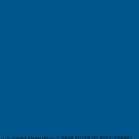
Lọc V-bank khung nhựa/ V-BANK FILTER (PLASTIC FRAME)