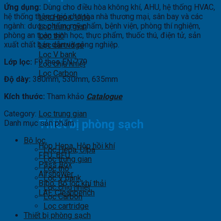
Ứng dụng:
Dùng cho điều hòa không khí, AHU, hệ thống HVAC,
hệ thống thông gió cho tòa nhà thương mại, sân bay và các
Lọc Hepa, Ulpa
ngành: dược phẩm, mỹ phẩm, bệnh viện, phòng thí nghiệm,
Lọc trung gian
phòng an toàn sinh học, thực phẩm, thuốc thú, điện tử, sản
Lọc thô
xuất chất bán dẫn và công nghiệp.
Lọc cartridge
Lọc V bank
Lớp lọc:
F9 theo EN 779
Lọc chịu nhiệt
Lọc Carbon
Độ dày:
380mm, 530mm, 635mm
Kích thước:
Tham khảo
Catalogue
Category:
Lọc trung gian
Thiết bị phòng sạch
Danh mục sản phẩm
Bộ lọc
Hộp Hepa, Hộp hồi khí
Lọc Hepa, Ulpa
FFU, BFU
Lọc trung gian
Pass Box
Lọc thô
Airshower
Lọc V bank
Bibo, Bộ lọc khí thải
Lọc chịu nhiệt
LAF, Cleanbench
Lọc Carbon
Lọc cartridge
Thiết bị phòng sạch