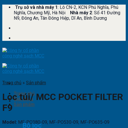
Skip
Trụ sở và nhà máy 1
: Lô CN-2, KCN Phú Nghĩa, Phú
to
Nghĩa, Chương Mỹ, Hà Nội
Nhà máy 2
: Số 41 Đường
content
N9, Đông An, Tân Đông Hiệp, Dĩ An, Bình Dương
Trang chủ
»
Sản phẩm
Trang chủ
Lọc túi/ MCC POCKET FILTER
Giới thiệu
Sản phẩm
F9
Model:
MF-PO380-09, MF-PO530-09, MF-PO635-09
Bộ lọc