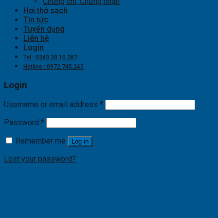
Chứng chỉ, Chứng nhận
Hơi thở sạch
Tin tức
Tuyển dụng
Liên hệ
Login
Tel : 0243.20.10.287
Hotline : 0972.745.245
Login
Username or email address
*
Password
*
Remember me
Log in
Lost your password?