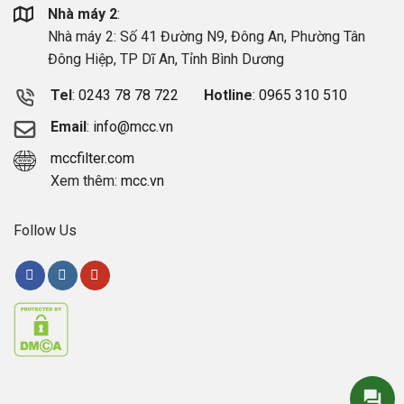
Nhà máy 2
:
Nhà máy 2: Số 41 Đường N9, Đông An, Phường Tân
Đông Hiệp, TP Dĩ An, Tỉnh Bình Dương
Tel
:
0243 78 78 722
Hotline
:
0965 310 510
Email
:
info@mcc.vn
mccfilter.com
Xem thêm:
mcc.vn
Follow Us