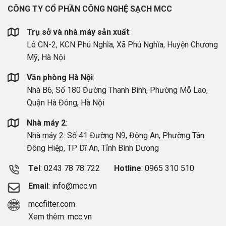
CÔNG TY CỔ PHẦN CÔNG NGHỆ SẠCH MCC
Trụ sở và nhà máy sản xuất
:
Lô CN-2, KCN Phú Nghĩa, Xã Phú Nghĩa, Huyện Chương
Mỹ, Hà Nội
Văn phòng Hà Nội
:
Nhà B6, Số 180 Đường Thanh Bình, Phường Mỗ Lao,
Quận Hà Đông, Hà Nội
Nhà máy 2
:
Nhà máy 2: Số 41 Đường N9, Đông An, Phường Tân
Đông Hiệp, TP Dĩ An, Tỉnh Bình Dương
Tel
:
0243 78 78 722
Hotline
:
0965 310 510
Email
:
info@mcc.vn
mccfilter.com
Xem thêm:
mcc.vn