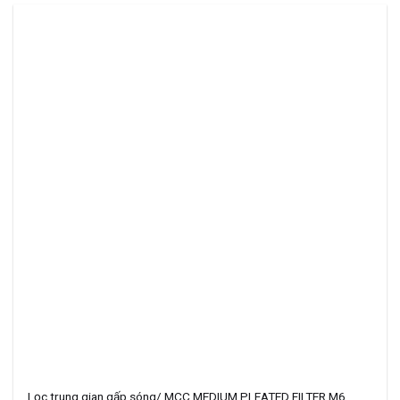
Lọc trung gian gấp sóng/ MCC MEDIUM PLEATED FILTER M6