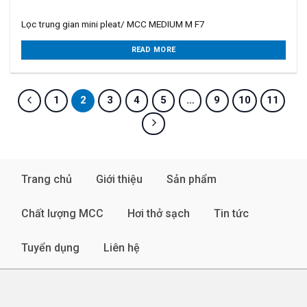
Lọc trung gian mini pleat/ MCC MEDIUM M F7
READ MORE
1
2
3
4
5
…
9
10
11
Trang chủ
Giới thiệu
Sản phẩm
Chất lượng MCC
Hơi thở sạch
Tin tức
Tuyển dụng
Liên hệ