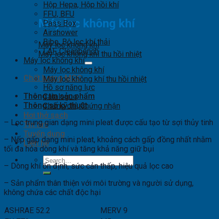
Hộp Hepa, Hộp hồi khí
FFU, BFU
Máy lọc không khí
Pass Box
Airshower
Bibo, Bộ lọc khí thải
Máy lọc không khí
LAF, Cleanbench
Máy lọc không khí thu hồi nhiệt
Máy lọc không khí
Máy lọc không khí
Chất lượng MCC
Máy lọc không khí thu hồi nhiệt
Hồ sơ năng lực
Thông tin sản phẩm
Catalogue
Thông số kỹ thuật
Chứng chỉ, Chứng nhận
Hơi thở sạch
– Lọc trung gian dạng mini pleat được cấu tạo từ sợi thủy tinh
Tin tức
Tuyển dụng
– Nếp gấp dạng mini pleat, khoảng cách gấp đồng nhất nhằm
Liên hệ
tối đa hóa dòng khí và tăng khả năng giữ bụi
Search
– Dòng khí ổn định, sức cản thấp, hiệu quả lọc cao
for:
– Sản phẩm thân thiện với môi trường và người sử dụng,
không chứa các chất độc hại
ASHRAE 52.2
MERV 9