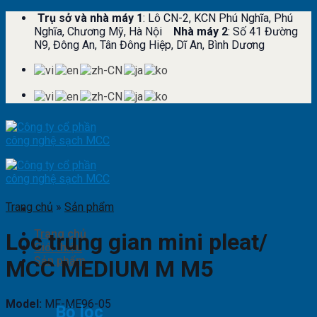
Skip
Trụ sở và nhà máy 1
: Lô CN-2, KCN Phú Nghĩa, Phú
to
Nghĩa, Chương Mỹ, Hà Nội
Nhà máy 2
: Số 41 Đường
content
N9, Đông An, Tân Đông Hiệp, Dĩ An, Bình Dương
Trang chủ
»
Sản phẩm
Trang chủ
Lọc trung gian mini pleat/
Giới thiệu
Sản phẩm
MCC MEDIUM M M5
Model:
MF-ME96-05
Bộ lọc