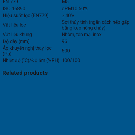
EN 779
M5
ISO 16890
ePM10 50%
Hiệu suất lọc (EN779)
≥ 40%
Sợi thủy tinh (ngăn cách nếp gấp
Vật liệu lọc
bằng keo nóng chảy)
Vật liệu khung
Nhôm, tôn mạ, inox
Độ dày (mm)
96
Áp khuyến nghị thay lọc
500
(Pa)
Nhiệt độ (˚C)/Độ ẩm (%RH)
100/100
Related products