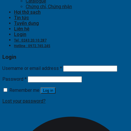
Catalogue
Chứng chỉ, Chứng nhận
Hơi thở sạch
Tin tức
Tuyển dụng
Liên hệ
Login
Tel : 0243.20.10.287
Hotline : 0972.745.245
Login
Username or email address
*
Password
*
Remember me
Log in
Lost your password?