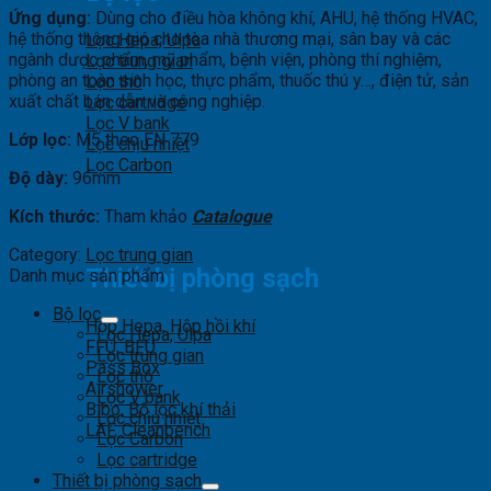
Ứng dụng:
Dùng cho điều hòa không khí, AHU, hệ thống HVAC,
hệ thống thông gió cho tòa nhà thương mại, sân bay và các
Lọc Hepa, Ulpa
ngành dược phẩm, mỹ phẩm, bệnh viện, phòng thí nghiệm,
Lọc trung gian
phòng an toàn sinh học, thực phẩm, thuốc thú y…, điện tử, sản
Lọc thô
xuất chất bán dẫn và công nghiệp.
Lọc cartridge
Lọc V bank
Lớp lọc:
M5 theo EN 779
Lọc chịu nhiệt
Lọc Carbon
Độ dày:
96mm
Kích thước:
Tham khảo
Catalogue
Category:
Lọc trung gian
Thiết bị phòng sạch
Danh mục sản phẩm
Bộ lọc
Hộp Hepa, Hộp hồi khí
Lọc Hepa, Ulpa
FFU, BFU
Lọc trung gian
Pass Box
Lọc thô
Airshower
Lọc V bank
Bibo, Bộ lọc khí thải
Lọc chịu nhiệt
LAF, Cleanbench
Lọc Carbon
Lọc cartridge
Thiết bị phòng sạch