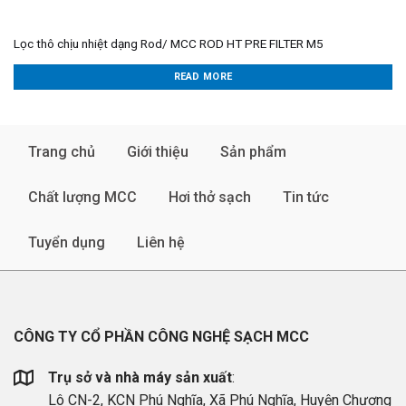
Lọc thô chịu nhiệt dạng Rod/ MCC ROD HT PRE FILTER M5
READ MORE
Trang chủ
Giới thiệu
Sản phẩm
Chất lượng MCC
Hơi thở sạch
Tin tức
Tuyển dụng
Liên hệ
CÔNG TY CỔ PHẦN CÔNG NGHỆ SẠCH MCC
Trụ sở và nhà máy sản xuất
:
Lô CN-2, KCN Phú Nghĩa, Xã Phú Nghĩa, Huyện Chương