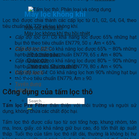
Máy lọc không khí
Lọc thô được chia thành các cấp lọc từ G1, G2, G4, G4, theo
tiêu chuẩn EN 779 về lọc không khí.
Máy lọc không khí
Máy lọc không khí thu hồi nhiệt
Cấp độ lọc G1:
Có khả năng lọc được 65% những hạt
bụi thô theo tiêu chuẩn EN779, 50 ≤ Am < 65%.
Chất lượng MCC
Cấp độ lọc G2:
Có khả năng lọc được 65% – 80% những
Hồ sơ năng lực
hạt bụi thô theo tiêu chuẩn EN779, 65 ≤ Am < 80%.
Catalogue
Cấp độ lọc G3:
có khả năng lọc được 80% – 90% những
Chứng chỉ, Chứng nhận
hạt bụi thô theo tiêu chuẩn EN779, 80 ≤ Am < 90%.
Hơi thở sạch
Cấp độ lọc G4:
Có khả năng lọc hơn 90% những hạt bụi
Tin tức
thô theo tiêu chuẩn EN779, Am ≥ 90.
Tuyển dụng
Liên hệ
Công dụng của tấm lọc thô
Search
Tấm lọc Pre Filter
thân thiện với môi trường và người sử
for:
dụng, không chứa các chất độc hại.
Tấm lọc thô được cấu tạo từ sợi tổng hợp, khung nhôm, tôn
mạ, Inox, giấy…có khả năng giữ bụi cao, độ tổn thất áp suất
thấp. Tuổi thọ của tấm lọc thô rất dài, thường là không bị hư