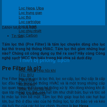
Lọc Hepa, Ulpa
Lọc trung gian
Lọc thô
Lọc cartridge
Lọc V bank
DANH MỤC TIN TỨC
Lọc chịu nhiệt
Lọc Carbon
Tin tức
Tấm lọc thô (Pre Filter) là tấm lọc chuyên dùng cho lọc
bụi thô trong hệ thống HVAC. Tấm lọc thô gồm những loại
nào? Chúng có công dụng cụ thể ra sao? Hãy cùng Công
nghệ sạch MCC tìm hiểu trong bài chia sẻ dưới đây.
Thiết bị phòng sạch
Pre Filter là gì?
Hộp Hepa, Hộp hồi khí
FFU, BFU
Pre Filter hay còn gọi là lọc thô, lọc sơ cấp, lọc thứ cấp là cấp
Pass Box
lọc đầu tiên trong hệ thống HVAC và là một trong những cấp
Airshower
lọc quan trọng nhất trong hệ thống xử lý. Khi dòng không khí đi
Bibo, Bộ lọc khí thải
qua lớp màng lọc thô, các hạt lớn như chất bản, bụi và tóc sẽ
LAF, Cleanbench
bị mắc lại trên bề mặt. Tấm lọc thô giúp loại bỏ các hạt bụi
lớn, bụi thô ở đầu vào của hệ thống lọc, từ đó bảo vệ và kéo
dài tuổi thọ của các bộ lọc chính, thường là
lọc Hepa
.