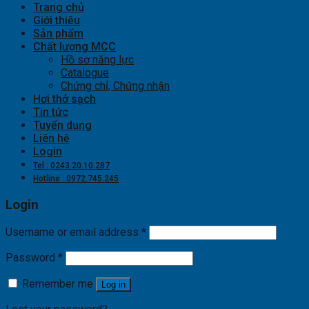
Trang chủ
Giới thiệu
Sản phẩm
Chất lượng MCC
Hồ sơ năng lực
Catalogue
Chứng chỉ, Chứng nhận
Hơi thở sạch
Tin tức
Tuyển dụng
Liên hệ
Login
Tel : 0243.20.10.287
Hotline : 0972.745.245
Login
Username or email address
*
Password
*
Remember me
Log in