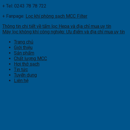
+ Tel: 0243 78 78 722
+ Fanpage:
Lọc khí phòng sạch MCC Filter
Thông tin chi tiết về tấm lọc Hepa và địa chỉ mua uy tín
Máy lọc không khí công nghiệp: Ưu điểm và địa chỉ mua uy tín
Trang chủ
Giới thiệu
Sản phẩm
Chất lượng MCC
Hơi thở sạch
Tin tức
Tuyển dụng
Liên hệ