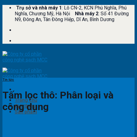
Skip
Trụ sở và nhà máy 1
: Lô CN-2, KCN Phú Nghĩa, Phú
to
Nghĩa, Chương Mỹ, Hà Nội
Nhà máy 2
: Số 41 Đường
content
N9, Đông An, Tân Đông Hiệp, Dĩ An, Bình Dương
Tin tức
Tấm lọc thô: Phân loại và
Trang chủ
công dụng
Giới thiệu
Sản phẩm
Bộ lọc