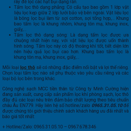
rây để lọc các hạt bụi dạng rắn.
Tấm lọc thô dạng phẳng: Có cấu tạo bao gồm 1 lớp vật
liệu lọc kẹp giữa 2 lớp lưới bảo vệ bên ngoài. Vật liệu lọc
là bông lọc bụi làm từ sợi cotton, sợi tổng hợp,… Khung
bao tấm lọc là khung nhôm, khung tôn mạ, khung inox,
giấy,…
Tấm lọc thô dạng sóng: Là dạng tấm lọc được ưa
chuộng nhất hiện nay, với vật liệu lọc được uốn thành
hình sóng. Tấm lọc này có độ thoáng khí tốt, tiết diện lớn
nên hiệu quả lọc bụi cao hơn. Khung bao tấm lọc là
khung tôn mạ, khung inox, giấy,…
Mỗi loại
lọc thô
sẽ có những đặc điểm nổi bật và lợi thế riêng.
Chọn loại tấm lọc nào sẽ phụ thuộc vào yêu cầu riêng và các
loại bộ lọc bên trong khác.
Công nghệ sạch MCC tiền thân từ Công ty Minh Cường hiện
đang sản xuất, cung cấp sản phẩm lọc khí phòng sạch, lọc thô
đầy đủ các loại nêu trên đảm bảo chất lượng theo tiêu chuẩn
châu Âu EN779. Hãy liên hệ số hotline/zalo
0965.31.05.10
để
được chúng tôi giới thiệu chính sách khách hàng ưu đãi nhất và
báo giá tốt nhất:
+ Hotline/Zalo: 0965.31.05.10 – 0967.678.346