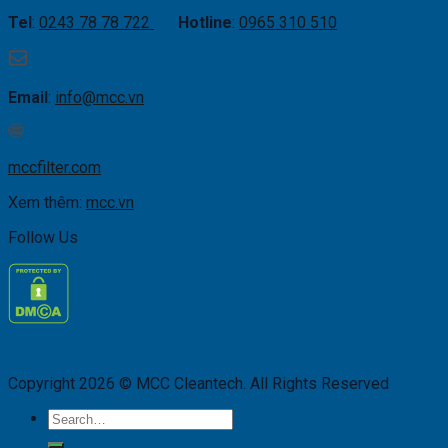
Tel
:
0243 78 78 722
Hotline
:
0965 310 510
Email
:
info@mcc.vn
mccfilter.com
Xem thêm:
mcc.vn
Follow Us
Copyright 2026 © MCC Cleantech. All Rights Reserved
Search
for: