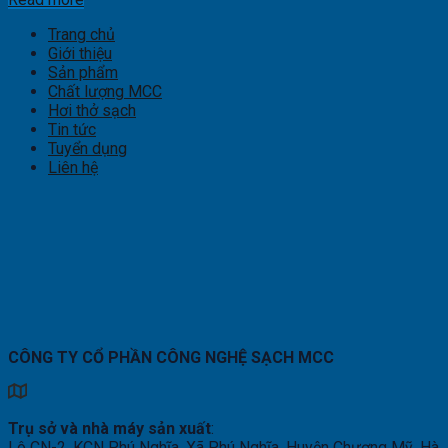
Trang chủ
Giới thiệu
Sản phẩm
Chất lượng MCC
Hơi thở sạch
Tin tức
Tuyển dụng
Liên hệ
CÔNG TY CỔ PHẦN CÔNG NGHỆ SẠCH MCC
Trụ sở và nhà máy sản xuất
:
Lô CN-2, KCN Phú Nghĩa, Xã Phú Nghĩa, Huyện Chương Mỹ, Hà