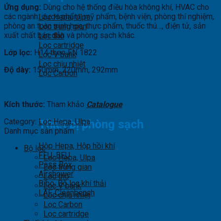
Ứng dụng:
Dùng cho hệ thống điều hòa không khí, HVAC cho
các ngành: dược phẩm, mỹ phẩm, bệnh viện, phòng thí nghiệm,
Lọc Hepa, Ulpa
phòng an toàn sinh học, thực phẩm, thuốc thú…, điện tử, sản
Lọc trung gian
xuất chất bán dẫn và phòng sạch khác.
Lọc thô
Lọc cartridge
Lớp lọc:
H14 theo EN 1822
Lọc V bank
Lọc chịu nhiệt
Độ dày:
150mm, 220mm, 292mm
Lọc Carbon
Kích thước:
Tham khảo
Catalogue
Category:
Lọc Hepa, Ulpa
Thiết bị phòng sạch
Danh mục sản phẩm
Hộp Hepa, Hộp hồi khí
Bộ lọc
FFU, BFU
Lọc Hepa, Ulpa
Pass Box
Lọc trung gian
Airshower
Lọc thô
Bibo, Bộ lọc khí thải
Lọc V bank
LAF, Cleanbench
Lọc chịu nhiệt
Lọc Carbon
Lọc cartridge