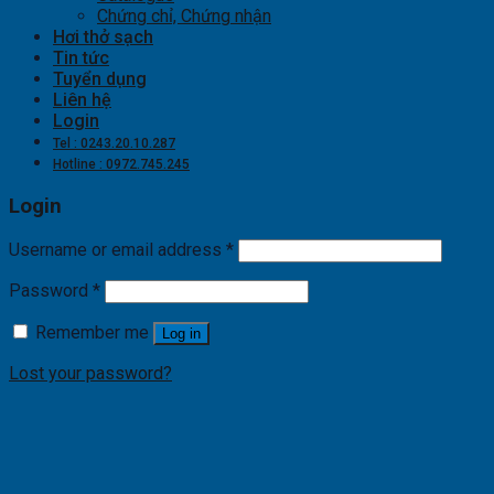
Chứng chỉ, Chứng nhận
Hơi thở sạch
Tin tức
Tuyển dụng
Liên hệ
Login
Tel : 0243.20.10.287
Hotline : 0972.745.245
Login
Username or email address
*
Password
*
Remember me
Log in
Lost your password?