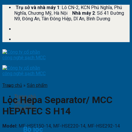
Skip
Trụ sở và nhà máy 1
: Lô CN-2, KCN Phú Nghĩa, Phú
to
Nghĩa, Chương Mỹ, Hà Nội
Nhà máy 2
: Số 41 Đường
content
N9, Đông An, Tân Đông Hiệp, Dĩ An, Bình Dương
Trang chủ
»
Sản phẩm
Trang chủ
Lọc Hepa Separator/ MCC
Giới thiệu
Sản phẩm
HEPATEC S H14
Model:
MF-HSE150-14, MF-HSE220-14, MF-HSE292-14
Bộ lọc