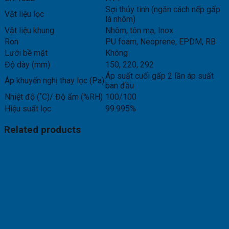
Sợi thủy tinh (ngăn cách nếp gấp
Vật liệu lọc
lá nhôm)
Vật liệu khung
Nhôm, tôn mạ, Inox
Ron
PU foam, Neoprene, EPDM, RB
Lưới bề mặt
Không
Độ dày (mm)
150, 220, 292
Áp suất cuối gấp 2 lần áp suất
Áp khuyến nghị thay lọc (Pa)
ban đầu
Nhiệt độ (˚C)/ Độ ẩm (%RH)
100/100
Hiệu suất lọc
99.995%
Related products