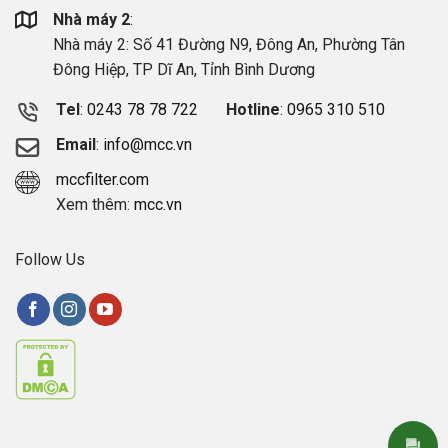
Nhà máy 2
:
Nhà máy 2: Số 41 Đường N9, Đông An, Phường Tân
Đông Hiệp, TP Dĩ An, Tỉnh Bình Dương
Tel
:
0243 78 78 722
Hotline
:
0965 310 510
Email
:
info@mcc.vn
mccfilter.com
Xem thêm:
mcc.vn
Follow Us