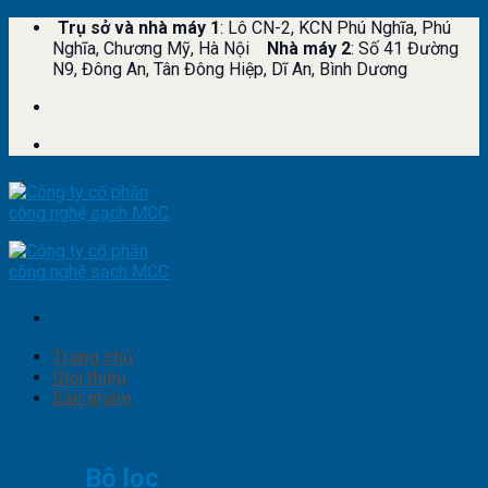
Skip
Trụ sở và nhà máy 1
: Lô CN-2, KCN Phú Nghĩa, Phú
to
Nghĩa, Chương Mỹ, Hà Nội
Nhà máy 2
: Số 41 Đường
content
N9, Đông An, Tân Đông Hiệp, Dĩ An, Bình Dương
Trang chủ
Giới thiệu
Sản phẩm
Bộ lọc