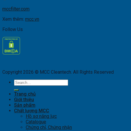
mccfilter.com
Xem thêm:
mcc.vn
Follow Us
Copyright 2026 © MCC Cleantech. All Rights Reserved
Search
for:
Trang chủ
Giới thiệu
Sản phẩm
Chất lượng MCC
Hồ sơ năng lực
Catalogue
Chứng chỉ, Chứng nhận