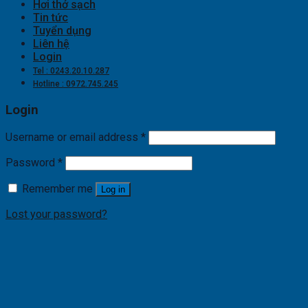
Hơi thở sạch
Tin tức
Tuyển dụng
Liên hệ
Login
Tel : 0243.20.10.287
Hotline : 0972.745.245
Login
Username or email address
*
Password
*
Remember me
Log in
Lost your password?