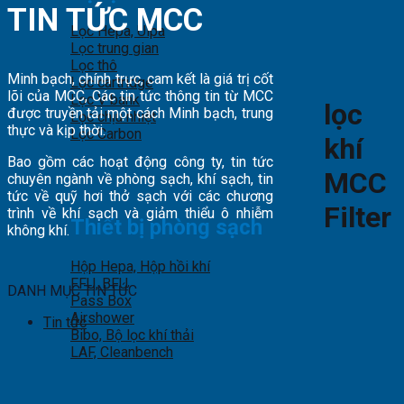
TIN TỨC MCC
Lọc Hepa, Ulpa
Lọc trung gian
Lọc thô
Minh bạch, chính trực, cam kết là giá trị cốt
Lọc cartridge
lõi của MCC, Các tin tức thông tin từ MCC
Lọc V bank
lọc
được truyền tải một cách Minh bạch, trung
Lọc chịu nhiệt
thực và kịp thời.
Lọc Carbon
khí
Bao gồm các hoạt động công ty, tin tức
MCC
chuyên ngành về phòng sạch, khí sạch, tin
tức về quỹ hơi thở sạch với các chương
Filter
trình về khí sạch và giảm thiểu ô nhiễm
Thiết bị phòng sạch
không khí.
Hộp Hepa, Hộp hồi khí
FFU, BFU
DANH MỤC TIN TỨC
Pass Box
Airshower
Tin tức
Bibo, Bộ lọc khí thải
LAF, Cleanbench