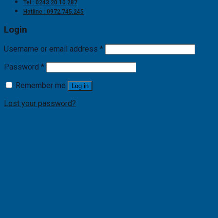
Tel : 0243.20.10.287
Hotline : 0972.745.245
Login
Username or email address
*
Password
*
Remember me
Log in
Lost your password?