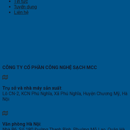
Tin tức
Tuyển dụng
Liên hệ
CÔNG TY CỔ PHẦN CÔNG NGHỆ SẠCH MCC
Trụ sở và nhà máy sản xuất
:
Lô CN-2, KCN Phú Nghĩa, Xã Phú Nghĩa, Huyện Chương Mỹ, Hà
Nội
Văn phòng Hà Nội
:
Nhà B6, Số 180 Đường Thanh Bình, Phường Mỗ Lao, Quận Hà