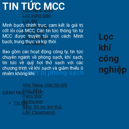
TIN TỨC MCC
Lọc Hepa, Ulpa
Lọc trung gian
Lọc thô
Minh bạch, chính trực, cam kết là giá trị
Lọc cartridge
cốt lõi của MCC, Các tin tức thông tin từ
Lọc V bank
Lọc
MCC được truyền tải một cách Minh
Lọc chịu nhiệt
bạch, trung thực và kịp thời.
Lọc Carbon
khí
Bao gồm các hoạt động công ty, tin tức
công
chuyên ngành về phòng sạch, khí sạch,
tin tức về quỹ hơi thở sạch với các
nghiệp
chương trình về khí sạch và giảm thiểu ô
Thiết bị phòng sạch
nhiễm không khí.
Hộp Hepa, Hộp hồi khí
FFU, BFU
DANH MỤC TIN TỨC
Pass Box
Airshower
Tin tức
Bibo, Bộ lọc khí thải
LAF, Cleanbench