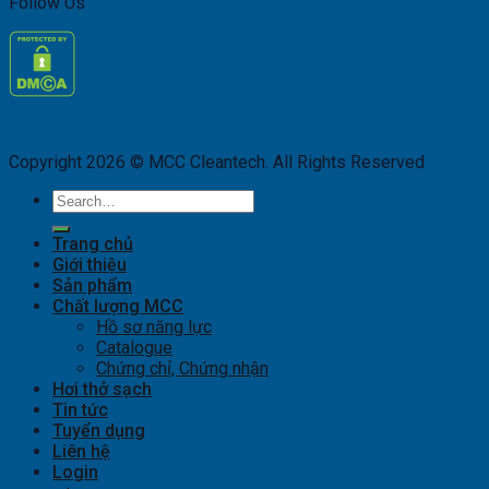
Follow Us
Copyright 2026 © MCC Cleantech. All Rights Reserved
Search
for:
Trang chủ
Giới thiệu
Sản phẩm
Chất lượng MCC
Hồ sơ năng lực
Catalogue
Chứng chỉ, Chứng nhận
Hơi thở sạch
Tin tức
Tuyển dụng
Liên hệ
Login