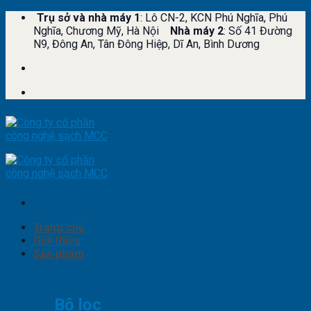
Skip
Trụ sở và nhà máy 1
: Lô CN-2, KCN Phú Nghĩa, Phú
to
Nghĩa, Chương Mỹ, Hà Nội
Nhà máy 2
: Số 41 Đường
content
N9, Đông An, Tân Đông Hiệp, Dĩ An, Bình Dương
Trang chủ
Giới thiệu
Sản phẩm
Bộ lọc