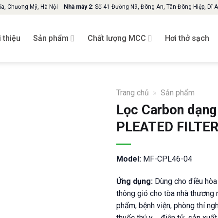
hĩa, Chương Mỹ, Hà Nội
Nhà máy 2
: Số 41 Đường N9, Đông An, Tân Đông Hiệp, Dĩ 
i thiệu
Sản phẩm
Chất lượng MCC
Hơi thở sạch
Trang chủ
»
Sản phẩm
Lọc Carbon dạn
PLEATED FILTER
Model:
MF-CPL46-04
Ứng dụng:
Dùng cho điều hòa
thông gió cho tòa nhà thương
phẩm, bệnh viện, phòng thí ng
thuốc thú y…, điện tử, sản xuấ