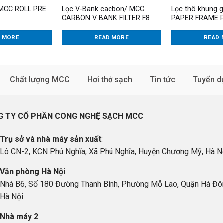
 MCC ROLL PRE
Lọc V-Bank cacbon/ MCC
Lọc thô khung 
CARBON V BANK FILTER F8
PAPER FRAME P
D MORE
READ MORE
READ 
Chất lượng MCC
Hơi thở sạch
Tin tức
Tuyển d
 TY CỔ PHẦN CÔNG NGHỆ SẠCH MCC
Trụ sở và nhà máy sản xuất
:
Lô CN-2, KCN Phú Nghĩa, Xã Phú Nghĩa, Huyện Chương Mỹ, Hà N
Văn phòng Hà Nội
:
Nhà B6, Số 180 Đường Thanh Bình, Phường Mỗ Lao, Quận Hà Đô
Hà Nội
Nhà máy 2
: