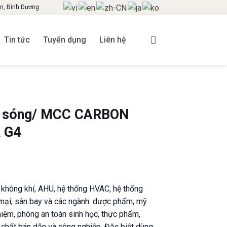
An, Bình Dương
Tin tức
Tuyển dụng
Liên hệ
g sóng/ MCC CARBON
 G4
 không khí, AHU, hệ thống HVAC, hệ thống
 mại, sân bay và các ngành: dược phẩm, mỹ
hiệm, phòng an toàn sinh học, thực phẩm,
t chất bán dẫn và công nghiệp. Đặc biệt dùng