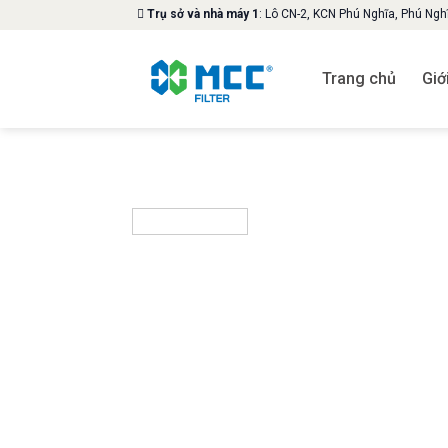
Skip
Trụ sở và nhà máy 1
: Lô CN-2, KCN Phú Nghĩa, Phú Ng
to
content
Trang chủ
Giớ