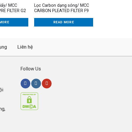
giấy/ MCC
Lọc Carbon dạng sóng/ MCC
RE FILTER G2
CARBON PLEATED FILTER F9
MORE
READ MORE
ụng
Liên hệ
Follow Us
ội
ng,