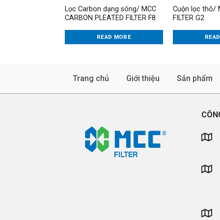
 Panel/ MCC
Lọc Carbon dạng sóng/ MCC
Cuộn lọc thô/
ILTER G4
CARBON PLEATED FILTER F8
FILTER G2
AD MORE
READ MORE
REA
Trang chủ
Giới thiệu
Sản phẩm
CÔNG