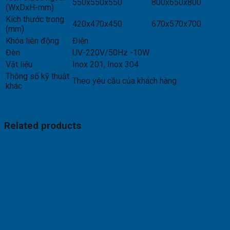
550x550x550
800x650x800
(WxDxH-mm)
Kích thước trong
420x470x450
670x570x700
(mm)
Khóa liên động
Điện
Đèn
UV-220V/50Hz -10W
Vật liệu
Inox 201, Inox 304
Thông số kỹ thuật
Theo yêu cầu của khách hàng
khác
Related products