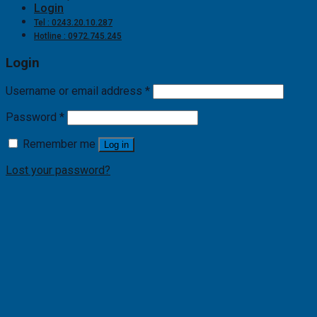
Login
Tel : 0243.20.10.287
Hotline : 0972.745.245
Login
Username or email address
*
Password
*
Remember me
Log in
Lost your password?