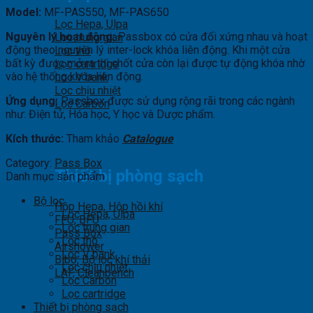
Model:
MF-PAS550, MF-PAS650
Lọc Hepa, Ulpa
Nguyên lý hoạt động:
Passbox có cửa đối xứng nhau và hoạt
Lọc trung gian
động theo nguyên lý inter-lock khóa liên động. Khi một cửa
Lọc thô
bất kỳ được mở ra thì chốt cửa còn lại được tự động khóa nhờ
Lọc cartridge
vào hệ thống khóa liên động.
Lọc V bank
Lọc chịu nhiệt
Ứng dụng:
Passbox được sử dụng rộng rãi trong các ngành
Lọc Carbon
như: Điện tử, Hóa học, Y học và Dược phẩm.
Kích thước:
Tham khảo
Catalogue
Category:
Pass Box
Thiết bị phòng sạch
Danh mục sản phẩm
Bộ lọc
Hộp Hepa, Hộp hồi khí
Lọc Hepa, Ulpa
FFU, BFU
Lọc trung gian
Pass Box
Lọc thô
Airshower
Lọc V bank
Bibo, Bộ lọc khí thải
Lọc chịu nhiệt
LAF, Cleanbench
Lọc Carbon
Lọc cartridge
Thiết bị phòng sạch