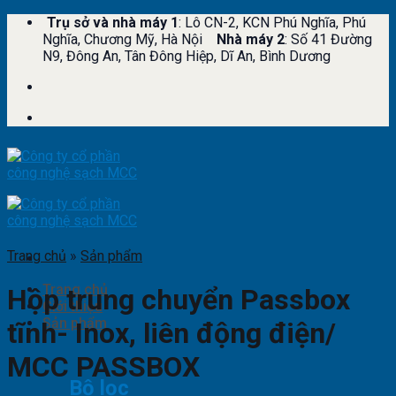
Skip
Trụ sở và nhà máy 1
: Lô CN-2, KCN Phú Nghĩa, Phú
to
Nghĩa, Chương Mỹ, Hà Nội
Nhà máy 2
: Số 41 Đường
content
N9, Đông An, Tân Đông Hiệp, Dĩ An, Bình Dương
Trang chủ
»
Sản phẩm
Trang chủ
Hộp trung chuyển Passbox
Giới thiệu
Sản phẩm
tĩnh- Inox, liên động điện/
MCC PASSBOX
Bộ lọc