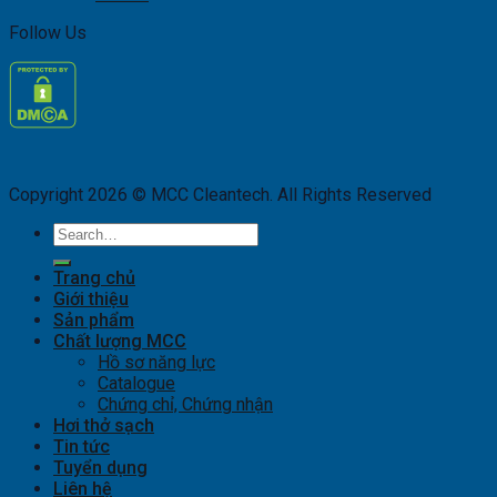
Follow Us
Copyright 2026 © MCC Cleantech. All Rights Reserved
Search
for:
Trang chủ
Giới thiệu
Sản phẩm
Chất lượng MCC
Hồ sơ năng lực
Catalogue
Chứng chỉ, Chứng nhận
Hơi thở sạch
Tin tức
Tuyển dụng
Liên hệ