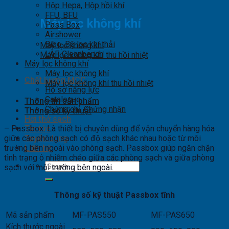
Hộp Hepa, Hộp hồi khí
FFU, BFU
Máy lọc không khí
Pass Box
Airshower
Bibo, Bộ lọc khí thải
Máy lọc không khí
LAF, Cleanbench
Máy lọc không khí thu hồi nhiệt
Máy lọc không khí
Máy lọc không khí
Chất lượng MCC
Máy lọc không khí thu hồi nhiệt
Hồ sơ năng lực
Catalogue
Thông tin sản phẩm
Chứng chỉ, Chứng nhận
Thông số kỹ thuật
Hơi thở sạch
– Passbox: Là thiết bị chuyên dùng để vận chuyển hàng hóa
Tin tức
giữa các phòng sạch có độ sạch khác nhau hoặc từ môi
Tuyển dụng
trường bên ngoài vào phòng sạch. Passbox giúp ngăn chặn
Liên hệ
tình trạng ô nhiễm chéo giữa các phòng sạch và giữa phòng
Search
sạch với môi trường bên ngoài.
for:
Thông
số
kỹ
thuật
Passbox
tĩnh
Mã sản phẩm
MF-PAS550
MF-PAS650
Kích thước ngoài