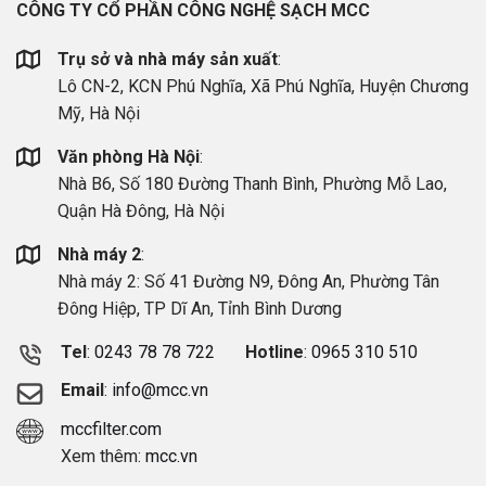
CÔNG TY CỔ PHẦN CÔNG NGHỆ SẠCH MCC
Trụ sở và nhà máy sản xuất
:
Lô CN-2, KCN Phú Nghĩa, Xã Phú Nghĩa, Huyện Chương
Mỹ, Hà Nội
Văn phòng Hà Nội
:
Nhà B6, Số 180 Đường Thanh Bình, Phường Mỗ Lao,
Quận Hà Đông, Hà Nội
Nhà máy 2
:
Nhà máy 2: Số 41 Đường N9, Đông An, Phường Tân
Đông Hiệp, TP Dĩ An, Tỉnh Bình Dương
Tel
:
0243 78 78 722
Hotline
:
0965 310 510
Email
:
info@mcc.vn
mccfilter.com
Xem thêm:
mcc.vn