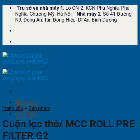
Skip
Trụ sở và nhà máy 1
: Lô CN-2, KCN Phú Nghĩa, Phú
to
Nghĩa, Chương Mỹ, Hà Nội
Nhà máy 2
: Số 41 Đường
content
N9, Đông An, Tân Đông Hiệp, Dĩ An, Bình Dương
Trang chủ
Trang chủ
Giới thiệu
»
Sản phẩm
Sản phẩm
Cuộn lọc thô/ MCC ROLL PRE
FILTER G2
Bộ lọc