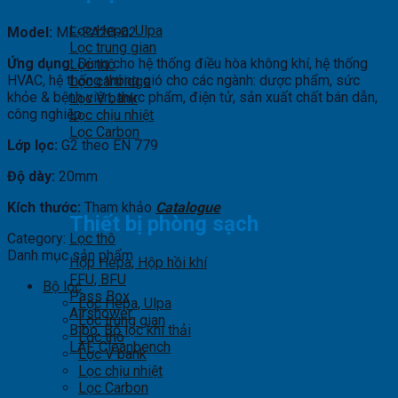
Lọc Hepa, Ulpa
Model:
MF-PA20-02
Lọc trung gian
Ứng dụng:
Dùng cho hệ thống điều hòa không khí, hệ thống
Lọc thô
HVAC, hệ thống thông gió cho các ngành: dược phẩm, sức
Lọc cartridge
khỏe & bệnh viện, thực phẩm, điện tử, sản xuất chất bán dẫn,
Lọc V bank
công nghiệp.
Lọc chịu nhiệt
Lọc Carbon
Lớp lọc:
G2 theo EN 779
Độ dày:
20mm
Kích thước:
Tham khảo
Catalogue
Thiết bị phòng sạch
Category:
Lọc thô
Danh mục sản phẩm
Hộp Hepa, Hộp hồi khí
FFU, BFU
Bộ lọc
Pass Box
Lọc Hepa, Ulpa
Airshower
Lọc trung gian
Bibo, Bộ lọc khí thải
Lọc thô
LAF, Cleanbench
Lọc V bank
Lọc chịu nhiệt
Lọc Carbon