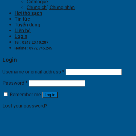
Catalogue
Chứng chỉ, Chứng nhận
Hơi thở sạch
Tin tức
Tuyển dụng
Liên hệ
Login
Tel : 0243.20.10.287
Hotline : 0972.745.245
Login
Username or email address
*
Password
*
Remember me
Log in
Lost your password?