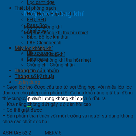
Lọc cartridge
Thiết bị phòng sạch
Máy lọc không khí
Hộp Hepa, Hộp hồi khí
FFU, BFU
Pass Box
Máy lọc không khí
Airshower
Máy lọc không khí thu hồi nhiệt
Bibo, Bộ lọc khí thải
LAF, Cleanbench
Chất lượng MCC
Máy lọc không khí
Hồ sơ năng lực
Máy lọc không khí
Catalogue
Máy lọc không khí thu hồi nhiệt
Chứng chỉ, Chứng nhận
Thông tin sản phẩm
Hơi thở sạch
Thông số kỹ thuật
Tin tức
Tuyển dụng
– Cuộn lọc thô được cấu tạo từ sợi tổng hợp, với nhiều lớp lọc
Liên hệ
đan xen cho phép sản phẩm tối đa hóa khả năng giữ bụi đồng
Search
thời cung cấp chất lượng không khí sạch ở đầu ra
for:
– Khả năng chống đứt gãy, độ đàn hồi cao
– Có thể giặt được
– Sản phẩm thân thiện với môi trường và người sử dụng không
chứa các chất độc hại
ASHRAE 52.2
MERV 5