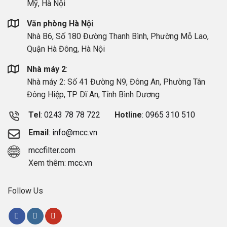
Mỹ, Hà Nội
Văn phòng Hà Nội
:
Nhà B6, Số 180 Đường Thanh Bình, Phường Mỗ Lao,
Quận Hà Đông, Hà Nội
Nhà máy 2
:
Nhà máy 2: Số 41 Đường N9, Đông An, Phường Tân
Đông Hiệp, TP Dĩ An, Tỉnh Bình Dương
Tel
:
0243 78 78 722
Hotline
:
0965 310 510
Email
:
info@mcc.vn
mccfilter.com
Xem thêm:
mcc.vn
Follow Us