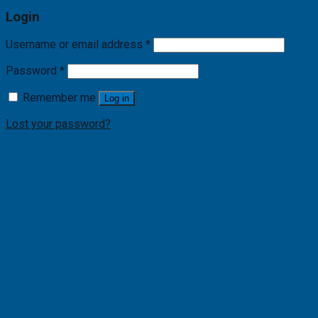
Login
Username or email address
*
Password
*
Remember me
Log in
Lost your password?