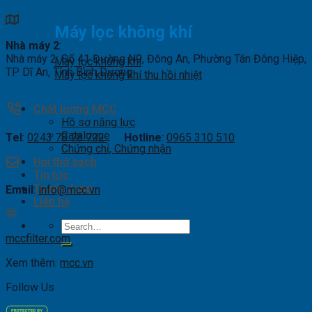
Máy lọc không khí
Nhà máy 2
:
Nhà máy 2: Số 41 Đường N9, Đông An, Phường Tân Đông Hiệp,
Máy lọc không khí
TP Dĩ An, Tỉnh Bình Dương
Máy lọc không khí thu hồi nhiệt
Chất lượng MCC
Hồ sơ năng lực
Catalogue
Tel
:
0243 78 78 722
Hotline
:
0965 310 510
Chứng chỉ, Chứng nhận
Hơi thở sạch
Tin tức
Tuyển dụng
Email
:
info@mcc.vn
Liên hệ
Search
mccfilter.com
for:
Xem thêm:
mcc.vn
Follow Us