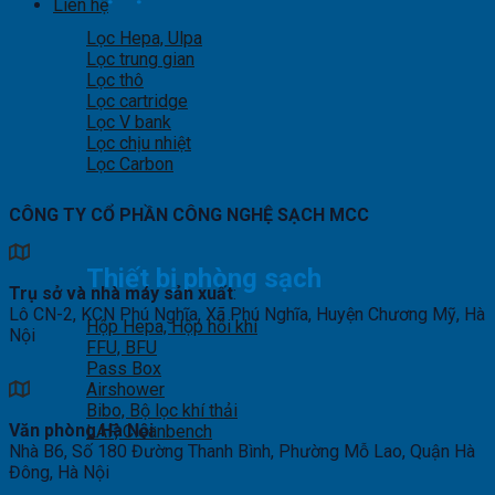
Liên hệ
Lọc Hepa, Ulpa
Lọc trung gian
Lọc thô
Lọc cartridge
Lọc V bank
Lọc chịu nhiệt
Lọc Carbon
CÔNG TY CỔ PHẦN CÔNG NGHỆ SẠCH MCC
Thiết bị phòng sạch
Trụ sở và nhà máy sản xuất
:
Lô CN-2, KCN Phú Nghĩa, Xã Phú Nghĩa, Huyện Chương Mỹ, Hà
Hộp Hepa, Hộp hồi khí
Nội
FFU, BFU
Pass Box
Airshower
Bibo, Bộ lọc khí thải
Văn phòng Hà Nội
:
LAF, Cleanbench
Nhà B6, Số 180 Đường Thanh Bình, Phường Mỗ Lao, Quận Hà
Đông, Hà Nội