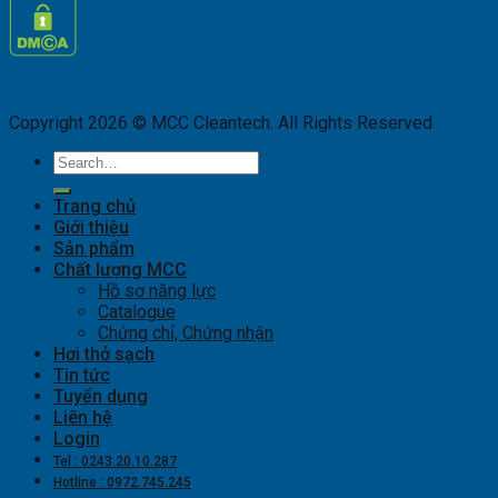
Copyright 2026 © MCC Cleantech. All Rights Reserved
Search
for:
Trang chủ
Giới thiệu
Sản phẩm
Chất lượng MCC
Hồ sơ năng lực
Catalogue
Chứng chỉ, Chứng nhận
Hơi thở sạch
Tin tức
Tuyển dụng
Liên hệ
Login
Tel : 0243.20.10.287
Hotline : 0972.745.245