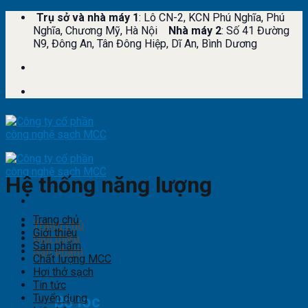
Skip
Trụ sở và nhà máy 1
: Lô CN-2, KCN Phú Nghĩa, Phú
to
Nghĩa, Chương Mỹ, Hà Nội
Nhà máy 2
: Số 41 Đường
content
N9, Đông An, Tân Đông Hiệp, Dĩ An, Bình Dương
Hệ thống năng lượng
Trang chủ
Trang chủ
Giới thiệu
Giới thiệu
Sản phẩm
Sản phẩm
Chất lượng MCC
Hơi thở sạch
Tin tức
Tuyển dụng
Bộ lọc